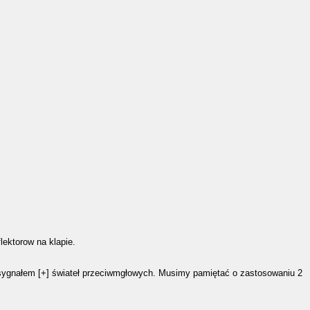
lektorow na klapie.
 sygnałem [+] świateł przeciwmgłowych. Musimy pamiętać o zastosowaniu 2