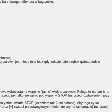
ika z lewego reflektora w bagazniku.
oknowej...
 zarowki jest nieco inny lecz gdy zalapie jeden ząbek gwintu bedzie
lowe wykozystamy wspolne "jasne" wlokna zarowek. Polega to na tym iz to
stszego jak tylko sie wpiac pod wspolny STOP tuz przed rozdwojeniem przy
zystkie swiatla STOP (jezdzilem tak 2 dni hahaha). Aby tego cyrku
oraz [+] swiatel przeciwmglowych (kolor zielony na schemacie) tuz przed