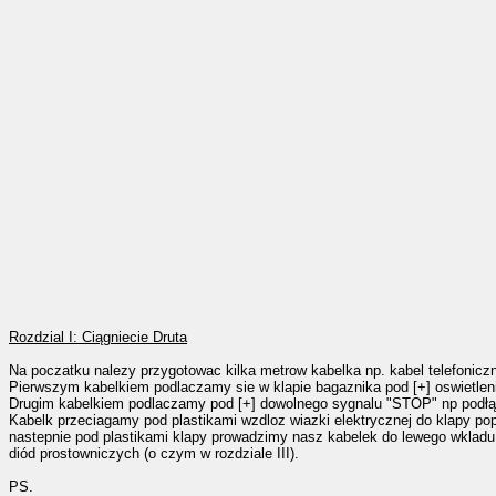
Rozdzial I: Ciągniecie Druta
Na poczatku nalezy przygotowac kilka metrow kabelka np. kabel telefonicz
Pierwszym kabelkiem podlaczamy sie w klapie bagaznika pod [+] oswietlenia t
Drugim kabelkiem podlaczamy pod [+] dowolnego sygnalu "STOP" np podłąc
Kabelk przeciagamy pod plastikami wzdloz wiazki elektrycznej do klapy po
nastepnie pod plastikami klapy prowadzimy nasz kabelek do lewego wklad
diód prostowniczych (o czym w rozdziale III).
PS.