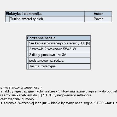
Elektryka i elektronika
Autor
Tuning swiateł tylnich
Pover
Potrzebne bedzie:
5m kabla izolowanego o srednicy 1,0 [fi]
2 zarówki 2 włóknowe 5W/21W
2 diody prostownicze 3A
podstawowe narzedzia
Taśma izolacyjna
ny (wystarczy w zupelnosci).
ablicy rejestracyjnej (kolor niebieski), który nastepnie ciągniemy do obu ref
zamy sie kabelkiem do [+] STOP tylnego-lewego reflektora.
przez zlącznik gumowy...
u z zarowką. Wczesniej lecz juz w klapie łączymy nasz sygnał STOP wraz z