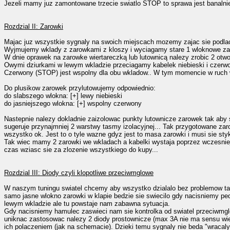
Jezeli mamy juz zamontowane trzecie swiatlo STOP to sprawa jest banalnie 
Rozdzial II: Zarowki
Majac juz wszystkie sygnaly na swoich miejscach mozemy zajac sie podl
Wyjmujemy wklady z zarowkami z kloszy i wyciagamy stare 1 wloknowe za
W dnie oprawek na zarowke wiertareczką lub lutownicą nalezy zrobic 2 otwo
Owymi dziurkami w lewym wkladzie przeciagamy kabelek niebieski i czerw
Czerwony (STOP) jest wspolny dla obu wkladow.. W tym momencie w ruch 
Do plusikow zarowek przylutowujemy odpowiednio:
do slabszego wlokna: [+] lewy niebieski
do jasniejszego wlokna: [+] wspolny czerwony
Nastepnie nalezy dokladnie zaizolowac punkty lutownicze zarowek tak aby 
sugeruje przynajmniej 2 warstwy tasmy izolacyjnej... Tak przygotowane zar
wszystko ok. Jest to o tyle wazne gdyz jest to masa zarowki i musi sie st
Tak wiec mamy 2 zarowki we wkladach a kabelki wystaja poprzez wczesniej
czas wziasc sie za zlozenie wszystkiego do kupy...
Rozdzial III: Diody czyli klopotliwe przeciwmglowe
W naszym tuningu swiatel chcemy aby wszystko dzialalo bez problemow tak
samo jasne wlokno zarowki w klapie bedzie sie swiecilo gdy nacisniemy pe
lewym wkladzie ale tu powstaje nam zabawna sytuacja.
Gdy nacisniemy hamulec zaswieci nam sie kontrolka od swiatel przeciwmgl
uniknac zastosowac nalezy 2 diody prostownicze (max 3A nie ma sensu wiek
ich polaczeniem (jak na schemacie). Dzieki temu sygnaly nie beda "wracaly