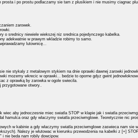
prosta i po prostu podlaczamy sie tam z plusikiem i nie musimy ciagnac plus
aczaniem zarowek.
rowki.
ry o srednicy niewiele wiekszej niz srednica pojedynczego kabelka.
ony adekwatnie w prawym wkladzie robimy to samo.
wprawadzamy lutownicę...
sie nie stykaly z metalowym stykiem na dnie oprawki dawnej zarowki jednowl
owki mozemy wkrecic w oprawki... bedzie to oporne gdyz gwint jednowloknowej
ykac z oprawką by zarowka w ogole swiecila.
 przygotowane otwory..
 wiec aby jednoczesnie miec swiatla STOP w klapie jak i swiatla przeciwmg
dal hamulca oraz gdy wlaczymy swiatla przeciwmglowe. Teoretycznie nic pro
owych w kabinie a gdy wlaczymy swiatla przeciwmglowe zaswieca nam sie ws
szych). Nalezy je wlutowac w kierunku przewodzenia na kabelki z [+] STOP 
" i nie beda nam robily dowcipow.