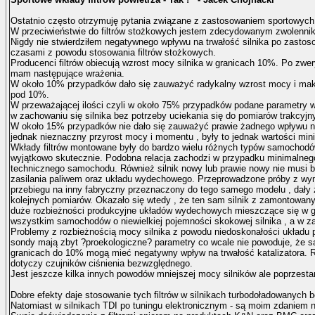
Ostatnio często otrzymuję pytania związane z zastosowaniem sportowych wk
W przeciwieństwie do filtrów stożkowych jestem zdecydowanym zwolennik
Nigdy nie stwierdziłem negatywnego wpływu na trwałość silnika po zastos
czasami z powodu stosowania filtrów stożkowych.
Producenci filtrów obiecują wzrost mocy silnika w granicach 10%. Po zwer
mam następujące wrażenia.
W około 10% przypadków dało się zauważyć radykalny wzrost mocy i mak
pod 10%.
W przeważającej ilości czyli w około 75% przypadków podane parametry w
w zachowaniu się silnika bez potrzeby uciekania się do pomiarów trakcy
W około 15% przypadków nie dało się zauważyć prawie żadnego wpływu na 
jednak nieznaczny przyrost mocy i momentu , były to jednak wartości min
Wkłady filtrów montowane były do bardzo wielu różnych typów samochodów
wyjątkowo skutecznie. Podobna relacja zachodzi w przypadku minimalnego
technicznego samochodu. Również silnik nowy lub prawie nowy nie musi b
zasilania paliwem oraz układu wydechowego. Przeprowadzone próby z w
przebiegu na inny fabryczny przeznaczony do tego samego modelu , dały z
kolejnych pomiarów. Okazało się wtedy , że ten sam silnik z zamontowan
duże rozbieżności produkcyjne układów wydechowych mieszczące się w gr
wszystkim samochodów o niewielkiej pojemności skokowej silnika , a w zas
Problemy z rozbieżnością mocy silnika z powodu niedoskonałości układu
sondy mają zbyt ?proekologiczne? parametry co wcale nie powoduje, że s
granicach do 10% mogą mieć negatywny wpływ na trwałość katalizatora. 
dotyczy czujników ciśnienia bezwzględnego.
Jest jeszcze kilka innych powodów mniejszej mocy silników ale poprzest
Dobre efekty daje stosowanie tych filtrów w silnikach turbodoładowanych 
Natomiast w silnikach TDI po tuningu elektronicznym - są moim zdaniem 