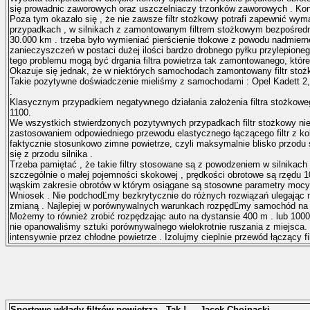
się prowadnic zaworowych oraz uszczelniaczy trzonków zaworowych . Konse
Poza tym okazało się , że nie zawsze filtr stożkowy potrafi zapewnić wym
przypadkach , w silnikach z zamontowanym filtrem stożkowym bezpośredn
30.000 km . trzeba było wymieniać pierścienie tłokowe z powodu nadmiern
zanieczyszczeń w postaci dużej ilości bardzo drobnego pyłku przylepione
tego problemu mogą być drgania filtra powietrza tak zamontowanego, które 
Okazuje się jednak, że w niektórych samochodach zamontowany filtr stoż
Takie pozytywne doświadczenie mieliśmy z samochodami : Opel Kadett 2,0
.
Klasycznym przypadkiem negatywnego działania założenia filtra stożkoweg
1100.
We wszystkich stwierdzonych pozytywnych przypadkach filtr stożkowy ni
zastosowaniem odpowiedniego przewodu elastycznego łączącego filtr z kol
faktycznie stosunkowo zimne powietrze, czyli maksymalnie blisko przodu 
się z przodu silnika .
Trzeba pamiętać , że takie filtry stosowane są z powodzeniem w silnikach
szczególnie o małej pojemności skokowej , prędkości obrotowe są rzędu 1
wąskim zakresie obrotów w którym osiągane są stosowne parametry moc
Wniosek . Nie podchodĽmy bezkrytycznie do różnych rozwiązań ulegając m
zmianą . Najlepiej w porównywalnych warunkach rozpędĽmy samochód na IV
Możemy to również zrobić rozpędzając auto na dystansie 400 m . lub 100
nie opanowaliśmy sztuki porównywalnego wielokrotnie ruszania z miejsca.
intensywnie przez chłodne powietrze . Izolujmy cieplnie przewód łączący fi
Sportowe wkłady filtrów powietrza - Tak ! - Jacek Chojnacki