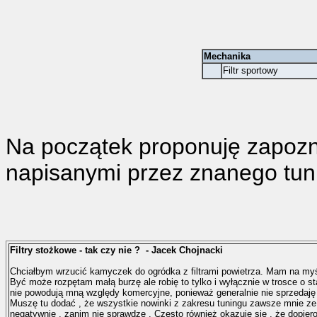
Mechanika
Filtr sportowy
Na początek proponuję zapoznać
napisanymi przez znanego tun
Filtry stożkowe - tak czy nie ? - Jacek Chojnacki
Chciałbym wrzucić kamyczek do ogródka z filtrami powietrza. Mam na myśli 
Być może rozpętam małą burzę ale robię to tylko i wyłącznie w trosce o st
nie powodują mną względy komercyjne, ponieważ generalnie nie sprzedaję t
Muszę tu dodać , że wszystkie nowinki z zakresu tuningu zawsze mnie ze 
negatywnie , zanim nie sprawdzę . Często również okazuje się , że dopier