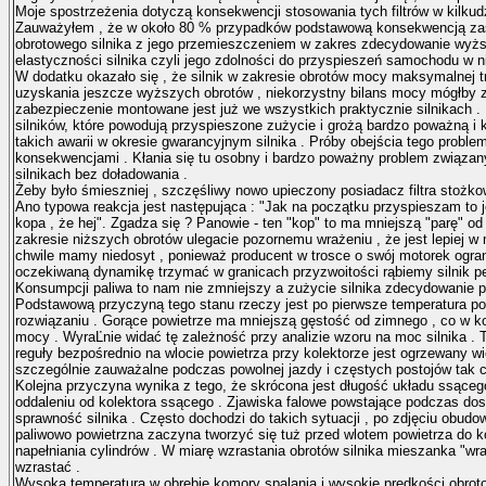
Moje spostrzeżenia dotyczą konsekwencji stosowania tych filtrów w kilkudz
Zauważyłem , że w około 80 % przypadków podstawową konsekwencją zas
obrotowego silnika z jego przemieszczeniem w zakres zdecydowanie wyżs
elastyczności silnika czyli jego zdolności do przyspieszeń samochodu w 
W dodatku okazało się , że silnik w zakresie obrotów mocy maksymalnej tr
uzyskania jeszcze wyższych obrotów , niekorzystny bilans mocy mógłby zos
zabezpieczenie montowane jest już we wszystkich praktycznie silnikach 
silników, które powodują przyspieszone zużycie i grożą bardzo poważną i 
takich awarii w okresie gwarancyjnym silnika . Próby obejścia tego prob
konsekwencjami . Kłania się tu osobny i bardzo poważny problem związan
silnikach bez doładowania .
Żeby było śmieszniej , szczęśliwy nowo upieczony posiadacz filtra stożk
Ano typowa reakcja jest następująca : "Jak na początku przyspieszam to je
kopa , że hej". Zgadza się ? Panowie - ten "kop" to ma mniejszą "parę" 
zakresie niższych obrotów ulegacie pozornemu wrażeniu , że jest lepiej w
chwile mamy niedosyt , ponieważ producent w trosce o swój motorek ogra
oczekiwaną dynamikę trzymać w granicach przyzwoitości rąbiemy silnik 
Konsumpcji paliwa to nam nie zmniejszy a zużycie silnika zdecydowanie p
Podstawową przyczyną tego stanu rzeczy jest po pierwsze temperatura pow
rozwiązaniu . Gorące powietrze ma mniejszą gęstość od zimnego , co w ko
mocy . WyraĽnie widać tę zależność przy analizie wzoru na moc silnika . T
reguły bezpośrednio na wlocie powietrza przy kolektorze jest ogrzewany wi
szczególnie zauważalne podczas powolnej jazdy i częstych postojów tak
Kolejna przyczyna wynika z tego, że skrócona jest długość układu ssące
oddaleniu od kolektora ssącego . Zjawiska falowe powstające podczas dos
sprawność silnika . Często dochodzi do takich sytuacji , po zdjęciu obud
paliwowo powietrzna zaczyna tworzyć się tuż przed wlotem powietrza do k
napełniania cylindrów . W miarę wzrastania obrotów silnika mieszanka "w
wzrastać .
Wysoka temperatura w obrębie komory spalania i wysokie prędkości obroto