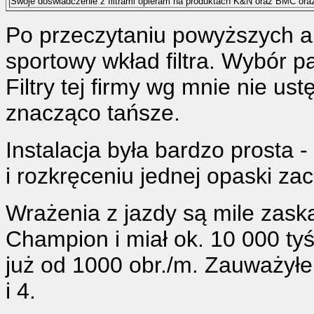
Swoje doświadczenie z filtrami opieram na produktach K&N oraz BMC o
Po przeczytaniu powyższych a
sportowy wkład filtra. Wybór p
Filtry tej firmy wg mnie nie u
znacząco tańsze.
Instalacja była bardzo prosta -
i rozkręceniu jednej opaski zac
Wrażenia z jazdy są mile zaska
Champion i miał ok. 10 000 tyś
już od 1000 obr./m. Zauważyłe
i 4.